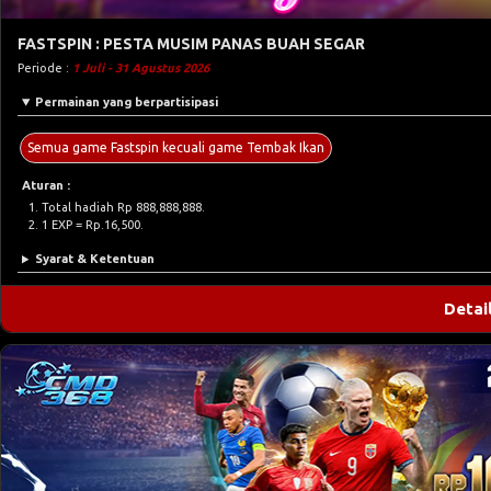
FASTSPIN : PESTA MUSIM PANAS BUAH SEGAR
Periode :
1 Juli - 31 Agustus 2026
Permainan yang berpartisipasi
Semua game Fastspin kecuali game Tembak Ikan
Aturan :
Total hadiah Rp 888,888,888.
1 EXP = Rp.16,500.
Syarat & Ketentuan
Detai