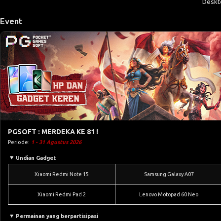
Deskt
Event
PGSOFT : MERDEKA KE 81 !
Periode:
1 - 31 Agustus 2026
Undian Gadget
Xiaomi Redmi Note 15
Samsung Galaxy A07
Xiaomi Redmi Pad 2
Lenovo Motopad 60 Neo
Permainan yang berpartisipasi