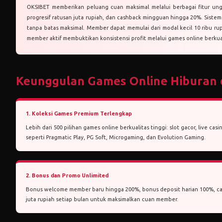
OKSIBET memberikan peluang cuan maksimal melalui berbagai fitur ungg
progresif ratusan juta rupiah, dan cashback mingguan hingga 20%. Siste
tanpa batas maksimal. Member dapat memulai dari modal kecil 10 ribu ru
member aktif membuktikan konsistensi profit melalui games online berkual
Keunggulan Games Online Hiburan 
1. Koleksi Games Premium Terlengkap
Lebih dari 500 pilihan games online berkualitas tinggi: slot gacor, live c
seperti Pragmatic Play, PG Soft, Microgaming, dan Evolution Gaming.
2. Bonus dan Promo Unlimited
Bonus welcome member baru hingga 200%, bonus deposit harian 100%, ca
juta rupiah setiap bulan untuk maksimalkan cuan member.