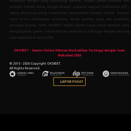
keamanan berlapis yang melindungi member, koleksi games premium dari
provider terbaik dunia, hingga layanan customer support profesional 24/7 -
semua dirancang untuk memberikan pengalaman bermain terbaik. Dengan
track record pembayaran sempurna, ribuan member puas, dan komitmen
terhadap fairplay 100%, OKSIBET adalah pilihan tepat untuk member yang
menginginkan games online hiburan berkualitas tertinggi dengan peluang
cuan maksimal di tahun 2026.
OKSIBET - Games Online Hiburan Berkualitas Tertinggi dengan Cuan
Maksimal 2026
© 2015 - 2026 Copyright OKSIBET.
All Rights Reserved.
LAPOR PUSAT