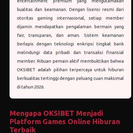
entertainment premium yang mengutamakan
kualitas dan keamanan. Dengan lisensi resmi dari
otoritas gaming internasional, setiap member
dijamin mendapatkan pengalaman bermain yang
fair, transparan, dan aman. Sistem keamanan
berlapis dengan teknologi enkripsi tingkat bank
melindungi data pribadi dan transaksi finansial
member. Ribuan pemain aktif membuktikan bahwa
OKSIBET adalah pilihan terpercaya untuk hiburan
berkualitas tertinggi dengan peluang cuan maksimal
di tahun 2026.
Mengapa OKSIBET Menjadi
Platform Games Online Hiburan
Terbaik