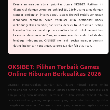
Keamanan member adalah prioritas utama OKSIBET. Platform ini
dilengkapi dengan teknologi enkripsi SSL 256-bit yang sama dengan
standar perbankan internasional, sistem firewall multi-layer untuk
mencegah serangan cyber, verifikasi akun bertingkat untuk
melindungi akses member, dan sistem deteksi fraud real-time. Setiap
transaksi finansial melalui proses verifikasi ketat untuk memastikan
keamanan dana member. Dengan lisensi resmi dan audit berkala dari
lembaga independen, OKSIBET menjamin setiap member bermain
dalam lingkungan yang aman, terpercaya, dan fair play 100%.
OKSIBET: Pilihan Terbaik Games
Online Hiburan Berkualitas 2026
OKSIBET menghadirkan standar baru dalam industri games online
entertainment dengan memadukan kualitas tertinggi, keamanan maksimal,
dan peluang cuan unlimited. Platform ini bukan sekadar tempat hiburan,
tetapi ekosistem gaming komprehensif yang memperhatikan setiap detail
pengalaman member. Dari lisensi resmi yang menjamin legalitas, sistem