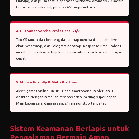
LinkAja), dan pulsa semua operator. Withdraw otomatis 2-3 menit
tanpa batas maksimal, proses 24/7 tanpa antrian.
4. Customer Service Profesional 24/7
Tim CS ramah dan berpengalaman siap membantu melalui live
chat, WhatsApp, dan Telegram nonstop. Response time under 1
menit memastikan setiap kendala member terselesaikan dengan
cepat.
5. Mobile Friendly & Multi Platform
Akses games online OKSIBET dari smartphone, tablet, atau
desktop dengan tampilan responsif dan loading super cepat.
Main kapan saja, dimana saja, 24 jam nonstop tanpa lag.
Sistem Keamanan Berlapis untuk
Pengalaman Bermain Aman