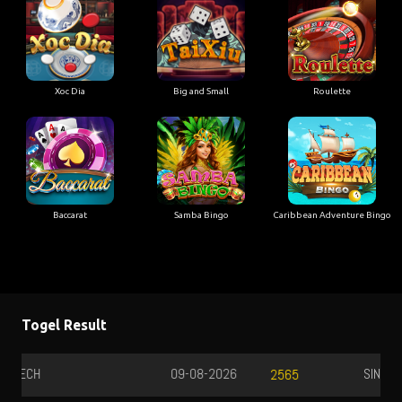
Xoc Dia
Big and Small
Roulette
Baccarat
Samba Bingo
Caribbean Adventure Bingo
Togel Result
SINGAPORE
09-08-2026
7137