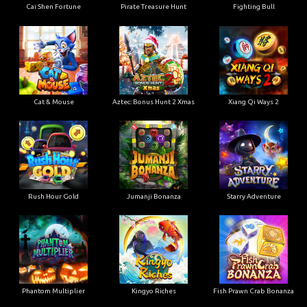
Cai Shen Fortune
Pirate Treasure Hunt
Fighting Bull
Cat & Mouse
Aztec: Bonus Hunt 2 Xmas
Xiang Qi Ways 2
Rush Hour Gold
Jumanji Bonanza
Starry Adventure
Phantom Multiplier
Kingyo Riches
Fish Prawn Crab Bonanza