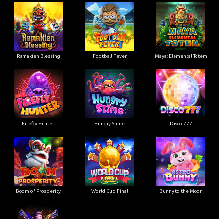
Ramakien Blessing
Football Fever
Maya: Elemental Totem
Firefly Hunter
Hungry Slime
Disco 777
Boom of Prosperity
World Cup Final
Bunny to the Moon