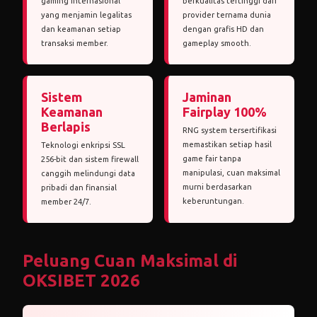
gaming internasional
berkualitas tertinggi dari
yang menjamin legalitas
provider ternama dunia
dan keamanan setiap
dengan grafis HD dan
transaksi member.
gameplay smooth.
Sistem
Jaminan
Keamanan
Fairplay 100%
Berlapis
RNG system tersertifikasi
memastikan setiap hasil
Teknologi enkripsi SSL
game fair tanpa
256-bit dan sistem firewall
manipulasi, cuan maksimal
canggih melindungi data
murni berdasarkan
pribadi dan finansial
keberuntungan.
member 24/7.
Peluang Cuan Maksimal di
OKSIBET 2026