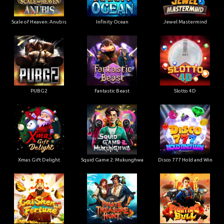
Scale of Heaven: Anubis
Infinity Ocean
Jewel Mastermind
PUBG2
Fantastic Beast
Slotto 4D
Xmas Gift Delight
Squid Game 2: Mukunghwa
Disco 777 Hold and Win