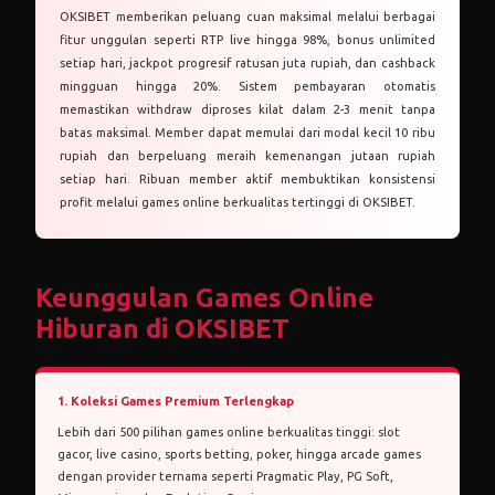
OKSIBET memberikan peluang cuan maksimal melalui berbagai
fitur unggulan seperti RTP live hingga 98%, bonus unlimited
setiap hari, jackpot progresif ratusan juta rupiah, dan cashback
mingguan hingga 20%. Sistem pembayaran otomatis
memastikan withdraw diproses kilat dalam 2-3 menit tanpa
batas maksimal. Member dapat memulai dari modal kecil 10 ribu
rupiah dan berpeluang meraih kemenangan jutaan rupiah
setiap hari. Ribuan member aktif membuktikan konsistensi
profit melalui games online berkualitas tertinggi di OKSIBET.
Keunggulan Games Online
Hiburan di OKSIBET
1. Koleksi Games Premium Terlengkap
Lebih dari 500 pilihan games online berkualitas tinggi: slot
gacor, live casino, sports betting, poker, hingga arcade games
dengan provider ternama seperti Pragmatic Play, PG Soft,