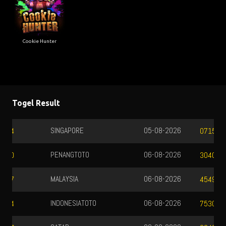
Cookie Hunter
Togel Result
SINGAPORE
05-08-2026
0715
PENANGTOTO
06-08-2026
3040
MALAYSIA
06-08-2026
4549
INDONESIATOTO
06-08-2026
7530