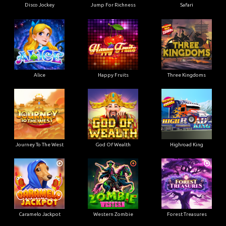
Disco Jockey
Jump For Richness
Safari
Alice
Happy Fruits
Three Kingdoms
Journey To The West
God Of Wealth
Highroad King
Caramelo Jackpot
Western Zombie
Forest Treasures