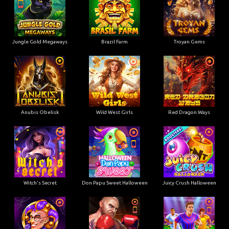
Jungle Gold Megaways
Brazil Farm
Troyan Gems
Anubis Obelisk
Wild West Girls
Red Dragon Ways
Witch's Secret
Don Papu Sweet Halloween
Juicy Crush Halloween