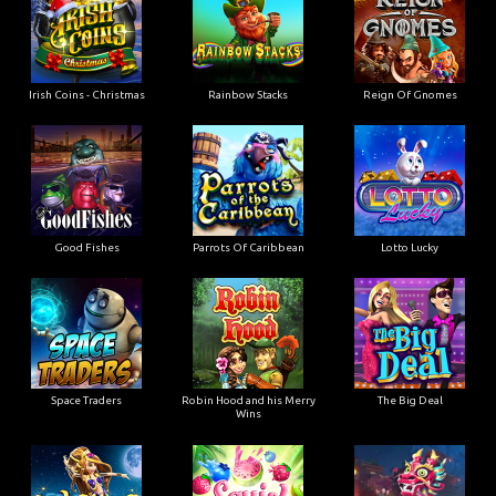
Irish Coins - Christmas
Rainbow Stacks
Reign Of Gnomes
Good Fishes
Parrots Of Caribbean
Lotto Lucky
Space Traders
Robin Hood and his Merry
The Big Deal
Wins