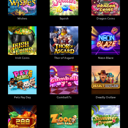
Wishes
Squish
Dragon Coins
Irish Coins
Thor of Asgard
Neon Blaze
Pets Pay Day
Gumball7s
Deadly Outlaw