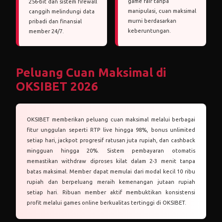
game fair tanpa
256-bit dan sistem firewall
manipulasi, cuan maksimal
canggih melindungi data
murni berdasarkan
pribadi dan finansial
keberuntungan.
member 24/7.
Peluang Cuan Maksimal di
OKSIBET 2026
OKSIBET memberikan peluang cuan maksimal melalui berbagai
fitur unggulan seperti RTP live hingga 98%, bonus unlimited
setiap hari, jackpot progresif ratusan juta rupiah, dan cashback
mingguan hingga 20%. Sistem pembayaran otomatis
memastikan withdraw diproses kilat dalam 2-3 menit tanpa
batas maksimal. Member dapat memulai dari modal kecil 10 ribu
rupiah dan berpeluang meraih kemenangan jutaan rupiah
setiap hari. Ribuan member aktif membuktikan konsistensi
profit melalui games online berkualitas tertinggi di OKSIBET.