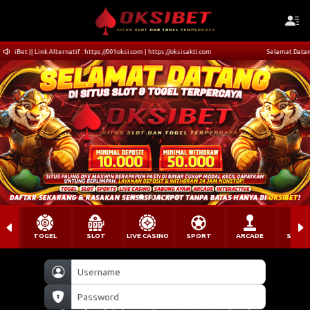
f : https://001oksi.com | https://oksisakti.com
Selamat Datang di Situs OksiBet || Link 
TOGEL
SLOT
LIVE CASINO
SPORT
ARCADE
SABU