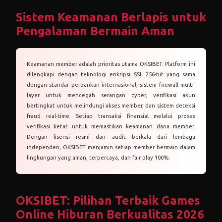
Sistem Keamanan Berlapis untuk
Pengalaman Bermain Aman
Keamanan member adalah prioritas utama OKSIBET. Platform ini
dilengkapi dengan teknologi enkripsi SSL 256-bit yang sama
dengan standar perbankan internasional, sistem firewall multi-
layer untuk mencegah serangan cyber, verifikasi akun
bertingkat untuk melindungi akses member, dan sistem deteksi
fraud real-time. Setiap transaksi finansial melalui proses
verifikasi ketat untuk memastikan keamanan dana member.
Dengan lisensi resmi dan audit berkala dari lembaga
independen, OKSIBET menjamin setiap member bermain dalam
lingkungan yang aman, terpercaya, dan fair play 100%.
OKSIBET: Pilihan Terbaik Games
Online Hiburan Berkualitas 2026